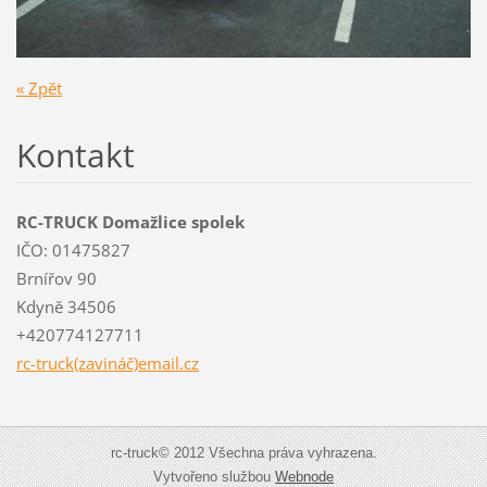
« Zpět
Kontakt
RC-TRUCK Domažlice spolek
IČO: 01475827
Brnířov 90
Kdyně 34506
+420774127711
rc-truck(zavináč)email.cz
rc-truck© 2012 Všechna práva vyhrazena.
Vytvořeno službou
Webnode