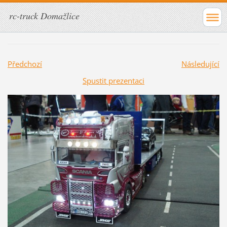
rc-truck Domažlice
Předchozí
Následující
Spustit prezentaci