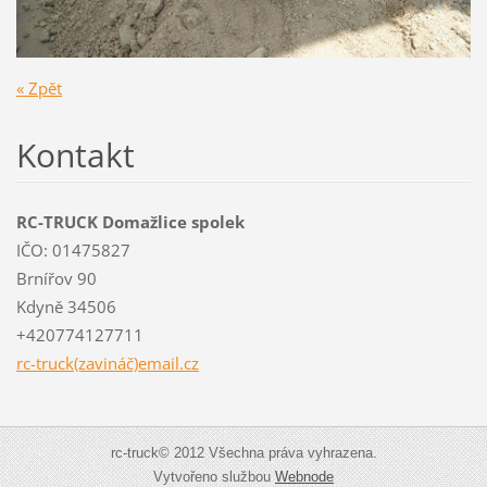
« Zpět
Kontakt
RC-TRUCK Domažlice spolek
IČO: 01475827
Brnířov 90
Kdyně 34506
+420774127711
rc-truck(zavináč)email.cz
rc-truck© 2012 Všechna práva vyhrazena.
Vytvořeno službou
Webnode