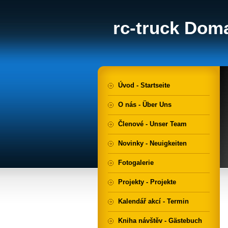
rc-truck Doma
Úvod - Startseite
O nás - Über Uns
Členové - Unser Team
Novinky - Neuigkeiten
Fotogalerie
Projekty - Projekte
Kalendář akcí - Termin
Kniha návštěv - Gästebuch