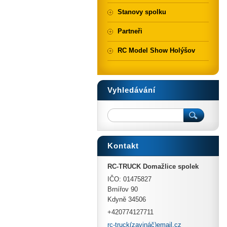
Stanovy spolku
Partneři
RC Model Show Holýšov
Vyhledávání
Kontakt
RC-TRUCK Domažlice spolek
IČO: 01475827
Brnířov 90
Kdyně 34506
+420774127711
rc-truck(zavináč)email.cz