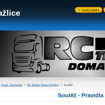
žlice
Úvodní stránka
Úvod - Startseite
>
RC Model Show Holýšov
>
Soutěž
Soutěž - Pravidla