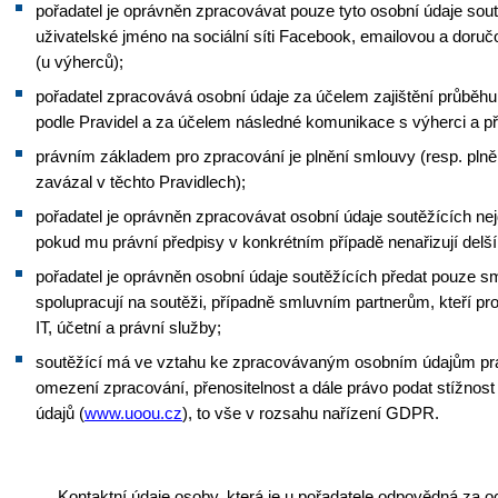
pořadatel je oprávněn zpracovávat pouze tyto osobní údaje sout
uživatelské jméno na sociální síti
Facebook
, emailovou a doručo
(u výherců);
pořadatel zpracovává osobní údaje za účelem zajištění průběhu
podle Pravidel a za účelem následné komunikace s výherci a př
právním základem pro zpracování je plnění smlouvy (resp. plně
zavázal v těchto Pravidlech);
pořadatel je oprávněn zpracovávat osobní údaje soutěžících nej
pokud mu právní předpisy v konkrétním případě nenařizují delš
pořadatel je oprávněn osobní údaje soutěžících předat pouze s
spolupracují na soutěži, případně smluvním partnerům, kteří pro
IT, účetní a právní služby;
soutěžící má ve vztahu ke zpracovávaným osobním údajům prá
omezení zpracování, přenositelnost a dále právo podat stížnos
údajů (
www.uoou.cz
), to vše v rozsahu nařízení GDPR.
Kontaktní údaje osoby, která je u pořadatele odpovědná za 