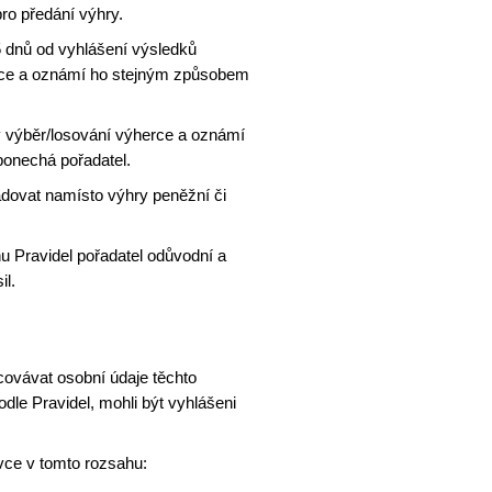
ro předání výhry.
5
dnů od vyhlášení výsledků
rce a oznámí ho stejným způsobem
 výběr/losování výherce
a oznámí
ponechá pořadatel.
vat namísto výhry peněžní či
u Pravidel pořadatel odůvodní a
il.
covávat osobní údaje těchto
dle Pravidel, mohli být vyhlášeni
vce v tomto rozsahu: