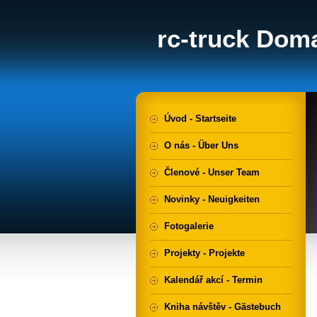
rc-truck Doma
Úvod - Startseite
O nás - Über Uns
Členové - Unser Team
Novinky - Neuigkeiten
Fotogalerie
Projekty - Projekte
Kalendář akcí - Termin
Kniha návštěv - Gästebuch