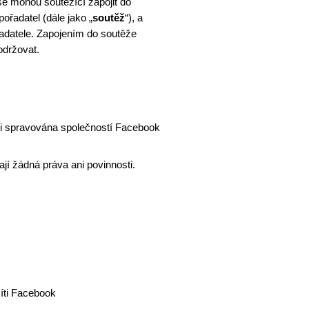
e mohou soutěžící zapojit do
ořadatel (dále jako „
soutěž
“
), a
adatele. Zapojením do soutěže
održovat.
 spravována společností Facebook
jí žádná práva ani povinnosti.
síti Facebook