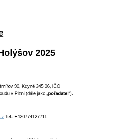
e
Holýšov 2025
Brnířov 90, Kdyně 345 06,
IČO
oudu v Plzni
(dále jako „
pořadatel
“
).
cz
Tel.: +420774127711