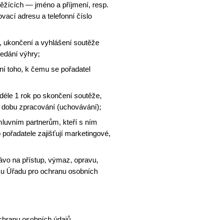
ěžících — jméno a příjmení, resp.
vací adresu a telefonní číslo
, ukončení a vyhlášení soutěže
edání výhry;
ní toho, k čemu se pořadatel
déle 1 rok po skončení soutěže,
í dobu zpracování (uchovávání);
mluvním partnerům, kteří s ním
 pořadatele zajišťují marketingové,
vo na přístup, výmaz, opravu,
t u Úřadu pro ochranu osobních
ochranu osobních údajů