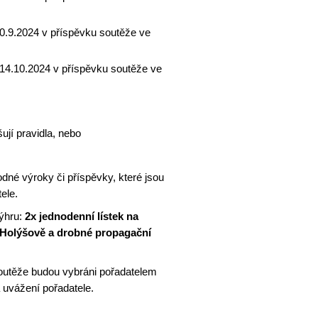
30.9.2024
v příspěvku soutěže ve
d 14.10.2024
v příspěvku soutěže ve
ují pravidla, nebo
hodné výroky či příspěvky, které jsou
ele.
výhru:
2x jednodenní lístek na
v Holýšově a drobné propagační
outěže budou vybráni pořadatelem
a uvážení pořadatele.
: