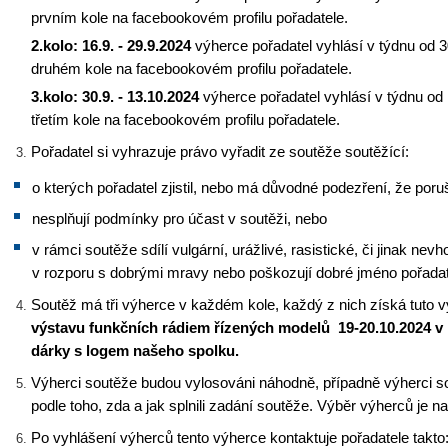
prvním kole na facebookovém profilu pořadatele
.
2.kolo: 16.9. - 29.9.2024
výherce pořadatel vyhlásí v týdnu od 
druhém kole na facebookovém profilu pořadatele
.
3.kolo: 30.9. - 13.10.2024
výherce pořadatel vyhlásí v týdnu o
třetím kole na facebookovém profilu pořadatele
.
Pořadatel si vyhrazuje právo vyřadit ze soutěže soutěžící:
o kterých pořadatel zjistil, nebo má důvodné podezření, že poruš
nesplňují podmínky pro účast v soutěži, nebo
v rámci soutěže sdílí vulgární, urážlivé, rasistické, či jinak nev
v rozporu s dobrými mravy nebo poškozují dobré jméno pořadat
Soutěž má tři
výherce v každém kole
, každý z nich získá tuto 
výstavu funkčních rádiem řízených modelů
19-20.10.2024 
dárky s logem našeho spolku.
Výherci soutěže budou vylosováni náhodně, případně výherci s
podle toho, zda a jak splnili zadání soutěže. Výběr výherců je n
Po vyhlášení výherců tento výherce kontaktuje pořadatele takto