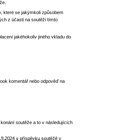
že.
y, které se jakýmkoli způsobem
ých z účasti na soutěži tímto
lacení jakéhokoliv jiného vkladu do
cbook komentář nebo odpověď na
konání soutěže a to v následujících
6.9.2024
v příspěvku soutěžě v