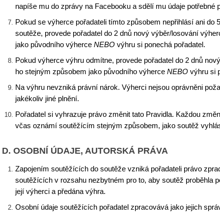
napíše mu do zprávy na Facebooku
a sdělí mu údaje potřebné p
Pokud se výherce pořadateli tímto způsobem nepřihlásí ani do 
soutěže, provede pořadatel do 2
dnů nový výběr/losování výhe
jako původního výherce
NEBO
výhru si ponechá pořadatel.
Pokud výherce výhru odmítne, provede pořadatel do 2
dnů
nový
ho stejným způsobem jako původního výherce
NEBO
výhru si 
Na výhru nevzniká právní nárok. Výherci nejsou oprávněni požado
jakékoliv jiné plnění.
Pořadatel si vyhrazuje právo změnit tato Pravidla. Každou změn
včas oznámí soutěžícím stejným způsobem, jako soutěž vyhlás
D. OSOBNÍ ÚDAJE, AUTORSKÁ PRÁVA
Zapojením soutěžících do soutěže vzniká pořadateli právo zpra
soutěžících v rozsahu nezbytném pro to, aby soutěž proběhla po
její výherci a předána výhra.
Osobní údaje soutěžících pořadatel zpracovává jako jejich sprá