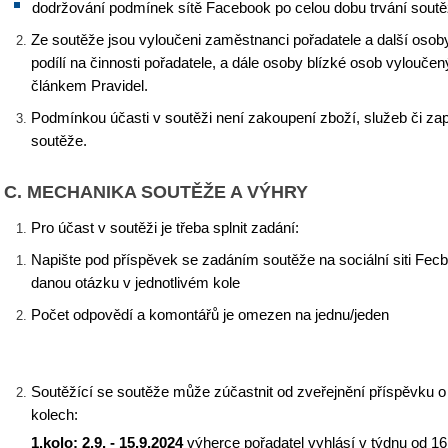
dodržování podmínek sítě Facebook po celou dobu trvání soutě
Ze soutěže jsou vyloučeni zaměstnanci pořadatele a další osob
podílí na činnosti pořadatele, a dále osoby blízké osob vyloučen
článkem Pravidel.
Podmínkou účasti v soutěži není zakoupení zboží, služeb či zap
soutěže.
C. MECHANIKA SOUTĚŽE A VÝHRY
Pro účast v soutěži je třeba splnit zadání: ​
Napište pod příspěvek se zadáním soutěže na sociální siti Fe
danou otázku v jednotlivém kole
Počet odpovědí a komontářů je omezen na jednu/jeden
Soutěžící se soutěže může zúčastnit od zveřejnění příspěvku o 
kolech:
1.kolo: 2.9. - 15.9.2024
výherce pořadatel vyhlásí v týdnu od 1