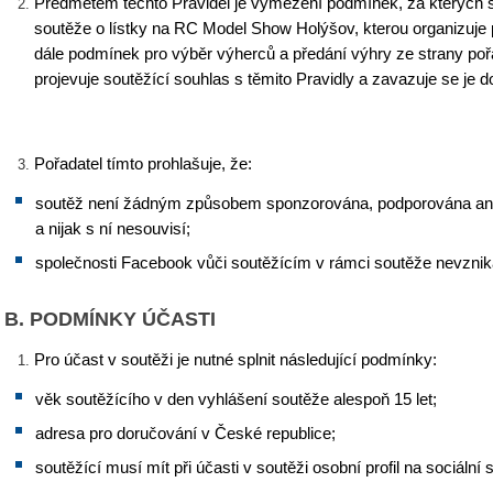
Předmětem těchto Pravidel je vymezení podmínek, za kterých s
soutěže o lístky na RC Model Show Holýšov, kterou organizuje p
dále podmínek pro výběr výherců a předání výhry ze strany poř
projevuje soutěžící souhlas s těmito Pravidly a zavazuje se je d
Pořadatel tímto prohlašuje, že:
soutěž není žádným způsobem sponzorována, podporována ani
a nijak s ní nesouvisí;
společnosti Facebook vůči soutěžícím v rámci soutěže nevznika
B. PODMÍNKY ÚČASTI
Pro účast v soutěži je nutné splnit následující podmínky:
věk soutěžícího v den vyhlášení soutěže alespoň 15 let;
adresa pro doručování v České republice;
soutěžící musí mít při účasti v soutěži osobní profil na sociální 