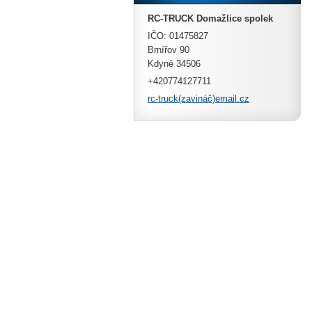
RC-TRUCK Domažlice spolek
IČO: 01475827
Brnířov 90
Kdyně 34506
+420774127711
rc-truck(zavináč)email.cz