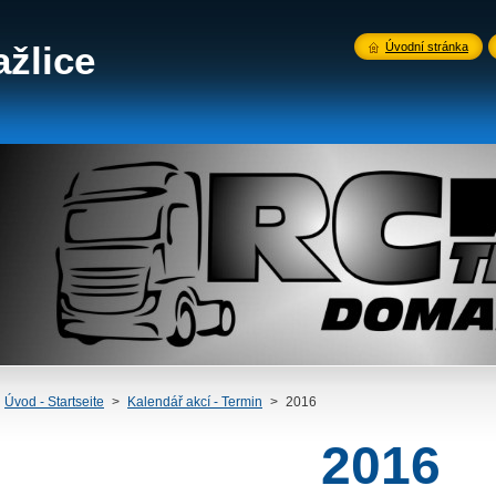
žlice
Úvodní stránka
Úvod - Startseite
>
Kalendář akcí - Termin
>
2016
2016