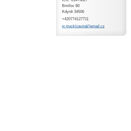
Brnířov 90
Kdyně 34506
+420774127711
rc-truck(zavináč)email.cz