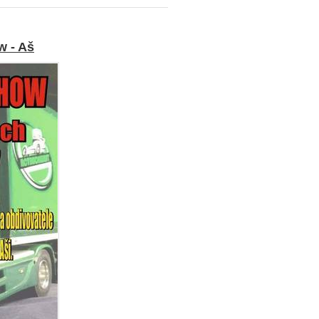
w - Aš