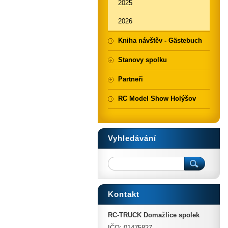
2025
2026
Kniha návštěv - Gästebuch
Stanovy spolku
Partneři
RC Model Show Holýšov
Vyhledávání
Kontakt
RC-TRUCK Domažlice spolek
IČO: 01475827