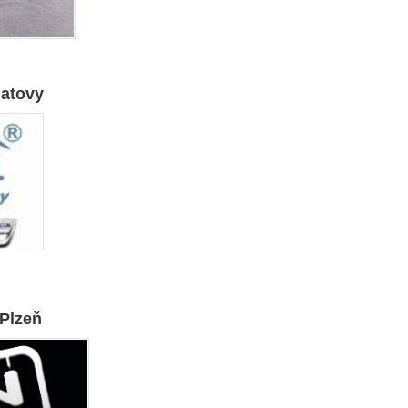
latovy
 Plzeň