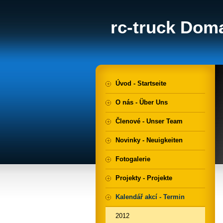
rc-truck Doma
Úvod - Startseite
O nás - Über Uns
Členové - Unser Team
Novinky - Neuigkeiten
Fotogalerie
Projekty - Projekte
Kalendář akcí - Termin
2012